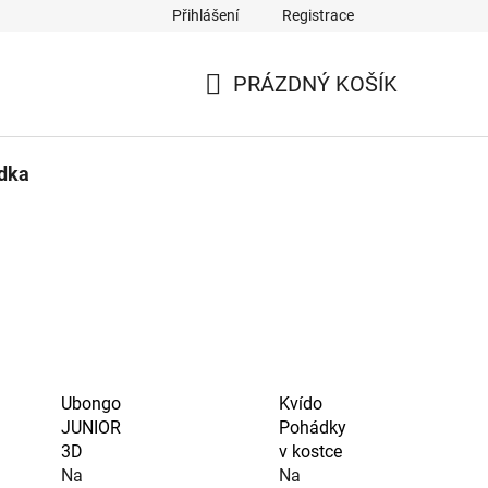
Přihlášení
Registrace
PRÁZDNÝ KOŠÍK
NÁKUPNÍ
KOŠÍK
ídka
Ubongo
Kvído
JUNIOR
Pohádky
3D
v kostce
Na
Na