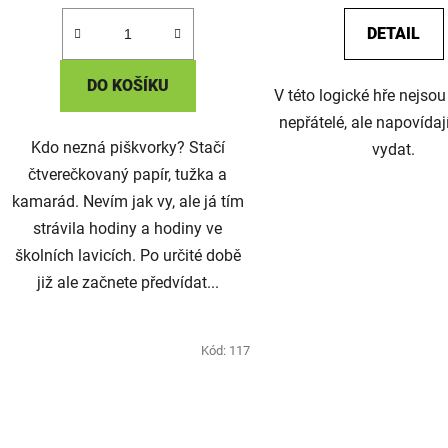
DETAIL
DO KOŠÍKU
V této logické hře nejso
nepřátelé, ale napovídaj
Kdo nezná piškvorky? Stačí
vydat.
čtverečkovaný papír, tužka a
kamarád. Nevím jak vy, ale já tím
strávila hodiny a hodiny ve
školních lavicích. Po určité době
již ale začnete předvídat...
Kód:
117