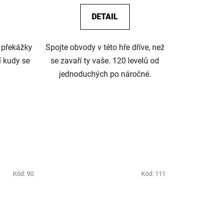
DETAIL
u překážky
Spojte obvody v této hře dříve, než
í kudy se
se zavaří ty vaše. 120 levelů od
jednoduchých po náročné.
Kód:
90
Kód:
111