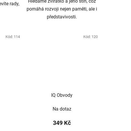
Hledáme zvířátko a jeho stín, což
víte rady,
pomáhá rozvoji nejen paměti, ale i
představivosti.
Kód:
114
Kód:
120
IQ Obvody
Na dotaz
349 Kč