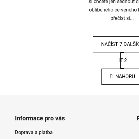
si chcete jen sednout 
oblíbeného červeného 
přečíst si...
NAČÍST 7 DALŠÍ
S
1
2
t
O
r
v
á
l
NAHORU
n
á
k
d
o
v
a
á
c
n
í
í
p
Informace pro vás
r
v
Doprava a platba
k