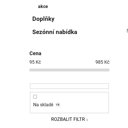
p
akce
a
Doplňky
n
e
Sezónní nabídka
l
Cena
95
Kč
985
Kč
i
Na skladě
15
ROZBALIT FILTR