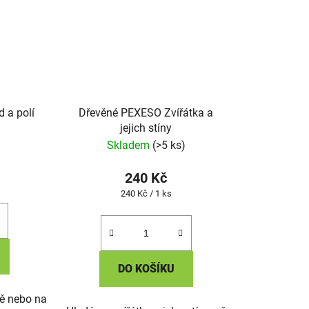
d a polí
Dřevěné PEXESO Zvířátka a
jejich stíny
Skladem
(>5 ks)
240 Kč
Měrná
240 Kč / 1 ks
cena:
DO KOŠÍKU
dě nebo na