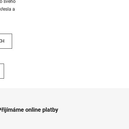
do svého
křesla a
CH
Přijímáme online platby