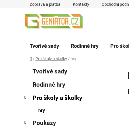
Přejít
Doprava a platba
Kontakty
Obchodní podm
na
obsah
Tvořivé sady
Rodinné hry
Pro ško
Domů
/
Pro školy a školky
/
hry
P
K
Přeskočit
Tvořivé sady
a
kategorie
o
t
s
Rodinné hry
e
t
g
r
Pro školy a školky
o
a
r
hry
i
n
e
n
Poukazy
í