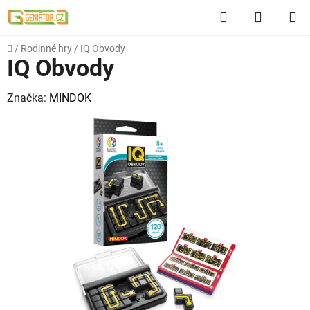
Přejít
Hledat
NÁKUP
na
obsah
KOŠÍK
Domů
/
Rodinné hry
/
IQ Obvody
IQ Obvody
Značka:
MINDOK