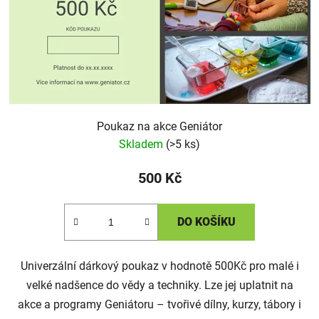
o
ů
d
u
k
t
ů
Poukaz na akce Geniátor
Skladem
(>5 ks)
500 Kč
DO KOŠÍKU
Univerzální dárkový poukaz v hodnotě 500Kč pro malé i
velké nadšence do vědy a techniky. Lze jej uplatnit na
akce a programy Geniátoru – tvořivé dílny, kurzy, tábory i