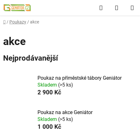
Přejít
Hledat
NÁKUP
na
obsah
KOŠÍK
Domů
/
Poukazy
/
akce
akce
Nejprodávanější
Poukaz na příměstské tábory Geniátor
Skladem
(>5 ks)
2 900 Kč
Poukaz na akce Geniátor
Skladem
(>5 ks)
1 000 Kč