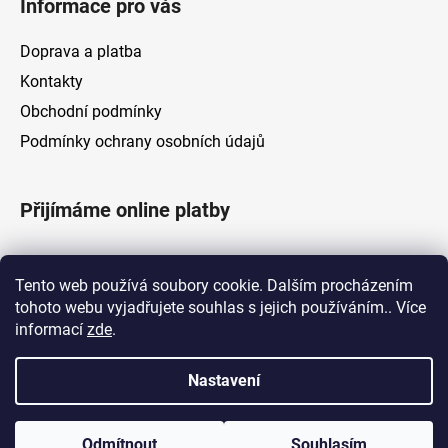
Informace pro vás
p
i
Doprava a platba
s
u
Kontakty
Obchodní podmínky
Podmínky ochrany osobních údajů
Přijímáme online platby
Tento web používá soubory cookie. Dalším procházením
tohoto webu vyjadřujete souhlas s jejich používáním.. Více
informací
zde
.
Nastavení
Odmítnout
Souhlasím