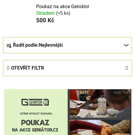
Poukaz na akce Geniátor
Skladem
(>5 ks)
500 Kč
Ř
Řadit podle:
Nejlevnější
a
z
e
OTEVŘÍT FILTR
n
í
V
p
ý
Kód:
166
r
p
o
i
d
s
u
p
k
r
t