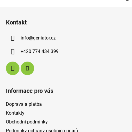
Z
á
Kontakt
p
a
info
@
geniator.cz
t
í
+420 774 434 399
Informace pro vás
Doprava a platba
Kontakty
Obchodní podmínky
Podmínky ochrany osobních údajů