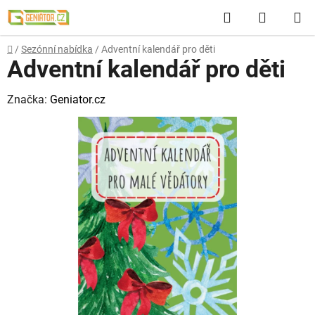
Přejít
Hledat
NÁKUP
na
obsah
KOŠÍK
Domů
/
Sezónní nabídka
/
Adventní kalendář pro děti
Adventní kalendář pro děti
Značka:
Geniator.cz