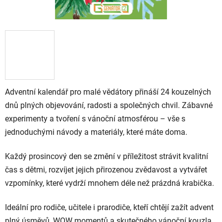
Adventní kalendář pro malé vědátory přináší 24 kouzelných
dnů plných objevování, radosti a společných chvil. Zábavné
experimenty a tvoření s vánoční atmosférou – vše s
jednoduchými návody a materiály, které máte doma.
Každý prosincový den se změní v příležitost strávit kvalitní
čas s dětmi, rozvíjet jejich přirozenou zvědavost a vytvářet
vzpomínky, které vydrží mnohem déle než prázdná krabička.
Ideální pro rodiče, učitele i prarodiče, kteří chtějí zažít advent
plný úsměvů, WOW momentů a skutečného vánoční kouzla.